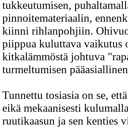
tukkeutumisen, puhaltamalla
pinnoitemateriaalin, ennenk
kiinni rihlanpohjiin. Ohiv
piippua kuluttava vaikutus 
kitkalämmöstä johtuva "ra
turmeltumisen pääasiallinen 
Tunnettu tosiasia on se, ett
eikä mekaanisesti kulumalla
ruutikaasun ja sen kenties v