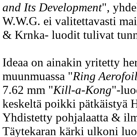
and Its Development
", yhde
W.W.G. ei valitettavasti mai
& Krnka- luodit tulivat tunn
Ideaa on ainakin yritetty he
muunmuassa "
Ring Aerofoi
7.62 mm "
Kill-a-Kong
"-luo
keskeltä poikki pätkäistyä H
Yhdistetty pohjalaatta & i
Täytekaran kärki ulkoni luo