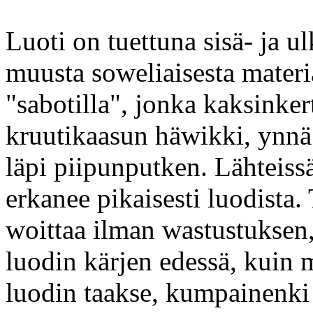
Luoti on tuettuna sisä- ja u
muusta soweliaisesta materia
"sabotilla", jonka kaksinker
kruutikaasun häwikki, ynnä 
läpi piipunputken. Lähteiss
erkanee pikaisesti luodista.
woittaa ilman wastustuksen,
luodin kärjen edessä, kui
luodin taakse, kumpainenki