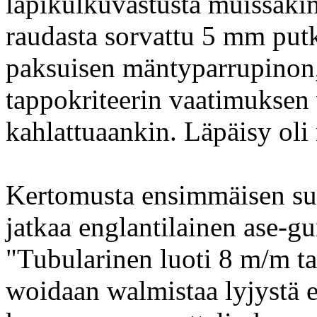
läpikulkuvastusta muissakin
raudasta sorvattu 5 mm putk
paksuisen mäntyparrupinon, j
tappokriteerin vaatimuksen 
kahlattuaankin. Läpäisy oli 
Kertomusta ensimmäisen su
jatkaa englantilainen ase-g
"Tubularinen luoti 8 m/m ta
woidaan walmistaa lyjystä e