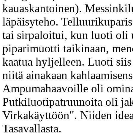
kauaskantoinen). Messinkilu
läpäisyteho. Telluurikupari
tai sirpaloitui, kun luoti o
piparimuotti taikinaan, men
kaatua hyljelleen. Luoti sii
niitä ainakaan kahlaamisens
Ampumahaavoille oli omina
Putkiluotipatruunoita oli j
Virkakäyttöön". Niiden idea
Tasavallasta.