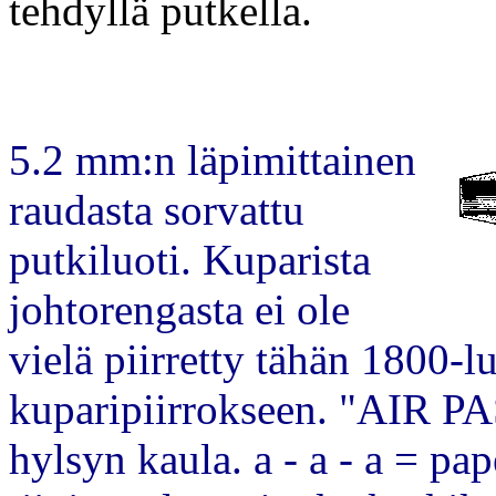
tehdyllä putkella.
5.2 mm:n läpimittainen
raudasta sorvattu
putkiluoti. Kuparista
johtorengasta ei ole
vielä piirretty tähän 1800-l
kuparipiirrokseen. "AIR P
hylsyn kaula. a - a - a = p