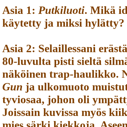
Asia 1:
Putkiluoti
. Mikä i
käytetty ja miksi hylätty?
Asia 2: Selaillessani erä
80-luvulta pisti sieltä sil
näköinen trap-haulikko. N
Gun
ja ulkomuoto muistut
tyviosaa, johon oli ympätt
Joissain kuvissa myös kiik
mies särki kiekkoja. Aseen 