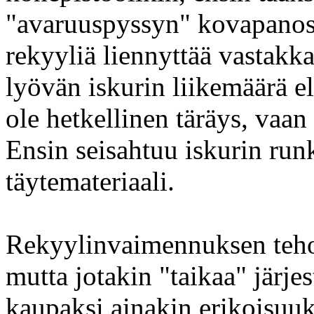
"avaruuspyssyn" kovapanosl
rekyyliä liennyttää vastakk
lyövän iskurin liikemäärä el
ole hetkellinen täräys, vaa
Ensin seisahtuu iskurin run
täytemateriaali.
Rekyylinvaimennuksen tehoa
mutta jotakin "taikaa" järje
kaupaksi ainakin erikoisuuks