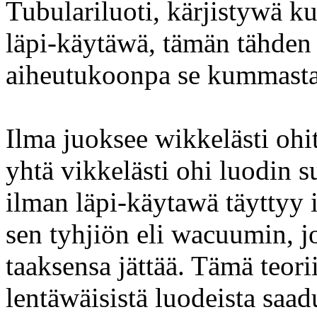
Tubulariluoti, kärjistywä 
läpi-käytäwä, tämän tähden
aiheutukoonpa se kummasta 
Ilma juoksee wikkelästi ohi
yhtä vikkelästi ohi luodin 
ilman läpi-käytawä täyttyy 
sen tyhjiön eli wacuumin, 
taaksensa jättää. Tämä teor
lentäwäisistä luodeista saad