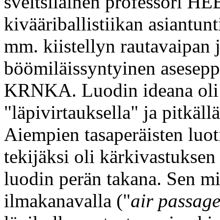
sveitsiläinen professori H
kivääriballistiikan asiantunt
mm. kiistellyn rautavaipan j
böömiläissyntyinen asesep
KRNKA. Luodin ideana oli
"läpivirtauksella" ja pitkäl
Aiempien tasaperäisten luot
tekijäksi oli kärkivastuksen
luodin perän takana. Sen mi
ilmakanavalla ("
air passag