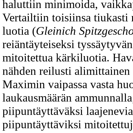
haluttiin minimoida, vaikk
Vertailtiin toisiinsa tiukast
luotia (
Gleinich Spitzgesch
reiäntäyteiseksi tyssäytyvä
mitoitettua kärkiluotia. Hava
nähden reilusti alimittainen
Maximin vaipassa vasta hu
laukausmäärän ammunnalla, 
piipuntäyttäväksi laajenevia
piipuntäyttäviksi mitoitettuj