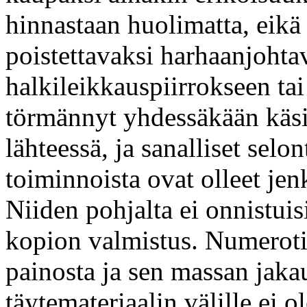
hinnastaan huolimatta, eikä
poistettavaksi harhaanjohta
halkileikkauspiirrokseen ta
törmännyt yhdessäkään käsi
lähteessä, ja sanalliset sel
toiminnoista ovat olleet jen
Niiden pohjalta ei onnistuis
kopion valmistus. Numerotie
painosta ja sen massan jaka
täytemateriaalin välille ei o