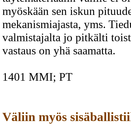
myöskään sen iskun pituudes
mekanismiajasta, yms. Tiedu
valmistajalta jo pitkälti to
vastaus on yhä saamatta.
1401 MMI; PT
Väliin myös sisäballisti