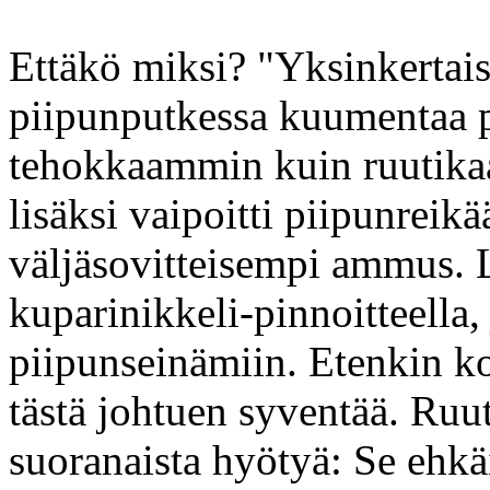
Ettäkö miksi? "Yksinkertai
piipunputkessa kuumentaa 
tehokkaammin kuin ruutikaa
lisäksi vaipoitti piipunrei
väljäsovitteisempi ammus. Lu
kuparinikkeli-pinnoitteella,
piipunseinämiin. Etenkin ko
tästä johtuen syventää. Ruu
suoranaista hyötyä: Se ehkä