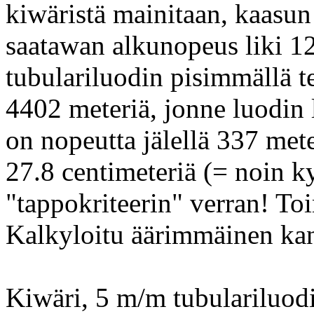
kiwäristä mainitaan, kaasun
saatawan alkunopeus liki 1
tubulariluodin pisimmällä 
4402 meteriä, jonne luodin 
on nopeutta jälellä 337 mete
27.8 centimeteriä (= noin 
"tappokriteerin" verran! T
Kalkyloitu äärimmäinen kan
Kiwäri, 5 m/m tubulariluod