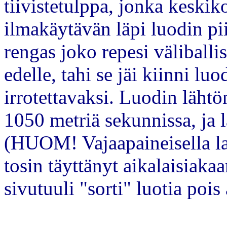
tiivistetulppa, jonka keskik
ilmakäytävän läpi luodin pi
rengas joko repesi väliballis
edelle, tahi se jäi kiinni l
irrotettavaksi. Luodin lähtö
1050 metriä sekunnissa, ja l
(HUOM! Vajaapaineisella la
tosin täyttänyt aikalaisiakaa
sivutuuli "sorti" luotia pois