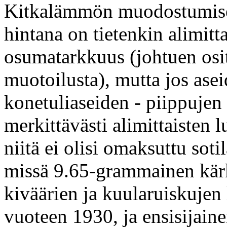
Kitkalämmön muodostumis
hintana on tietenkin alimit
osumatarkkuus (johtuen osi
muotoilusta), mutta jos ase
konetuliaseiden - piippujen 
merkittävästi alimittaisten
niitä ei olisi omaksuttu sot
missä 9.65-grammainen kärk
kiväärien ja kuularuiskujen
vuoteen 1930, ja ensisijain