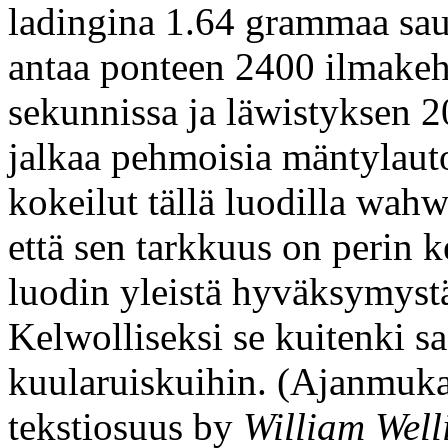
ladingina 1.64 grammaa sa
antaa ponteen 2400 ilmake
sekunnissa ja läwistyksen 2
jalkaa pehmoisia mäntylautoj
kokeilut tällä luodilla wahw
että sen tarkkuus on perin k
luodin yleistä hyväksymystä
Kelwolliseksi se kuitenki sa
kuularuiskuihin. (Ajanmuka
tekstiosuus by
William Well