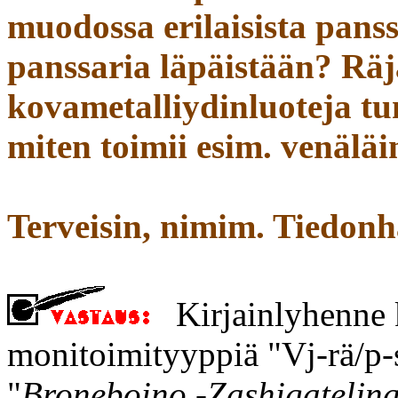
muodossa erilaisista panss
panssaria läpäistään? Rä
kovametalliydinluoteja tu
miten toimii esim. venäl
Terveisin, nimim. Tiedonh
Kirjainlyhenne k
monitoimityyppiä "Vj-rä/p-s
"
Broneboino -Zashigateljnaj