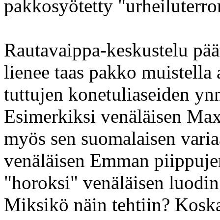
pakkosyötetty "urheiluterror
Rautavaippa-keskustelu päät
lienee taas pakko muistella
tuttujen konetuliaseiden ynn
Esimerkiksi venäläisen Max
myös sen suomalaisen variaa
venäläisen Emman piippujen 
"horoksi" venäläisen luodin
Miksikö näin tehtiin? Kos