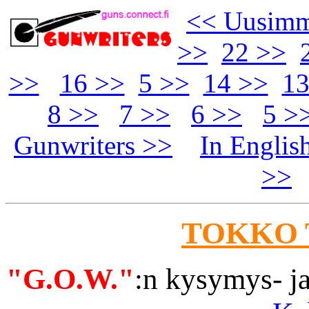
<< Uusimm
>>
22 >>
>>
16 >>
5 >>
14 >>
13
8 >>
7 >>
6 >>
5 >
Gunwriters >>
In Englis
>>
TOKKO 
"G.O.W."
:n kysymys- ja