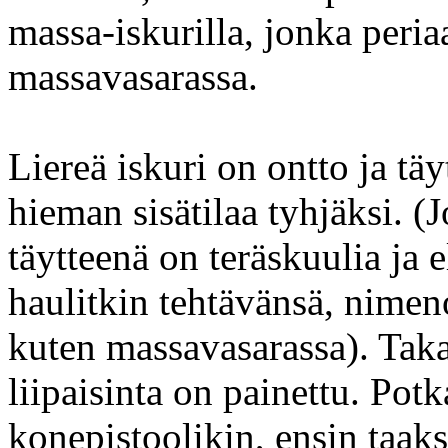
massa-iskurilla, jonka per
massavasarassa.
Liereä iskuri on ontto ja täyt
hieman sisätilaa tyhjäksi. 
täytteenä on teräskuulia ja 
haulitkin tehtävänsä, nimen
kuten massavasarassa). Taka
liipaisinta on painettu. Potk
konepistoolikin, ensin taaks