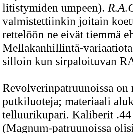
litistymiden umpeen).
R.A.
valmistettiinkin joitain koe
rettelöön ne eivät tiemmä eh
Mellakanhillintä-variaatiota
silloin kun sirpaloituvan RA
Revolverinpatruunoissa on 
putkiluoteja; materiaali alu
telluurikupari. Kaliberit .44
(Magnum-patruunoissa olisi 