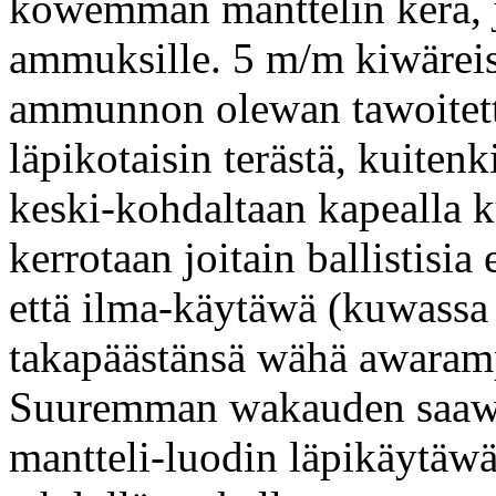
kowemman manttelin kera, 
ammuksille. 5 m/m kiwärei
ammunnon olewan tawoitett
läpikotaisin terästä, kuite
keski-kohdaltaan kapealla 
kerrotaan joitain ballistisia
että ilma-käytäwä (kuwass
takapäästänsä wähä awaramp
Suuremman wakauden saawu
mantteli-luodin läpikäytäw