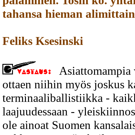
palaminen. Tosin ko. yhtä
tahansa hieman alimittain
Feliks Ksesinski
Asiattomampia vi
ottaen niihin myös joskus k
terminaaliballistiikka - kaik
laajuudessaan - yleiskiinn
ole ainoat Suomen kansalaise