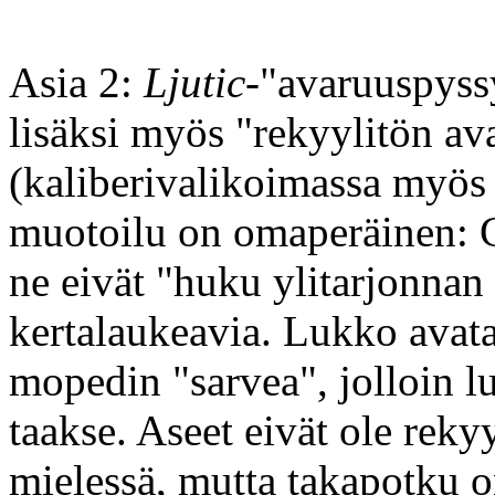
Asia 2:
Ljutic
-"avaruuspyss
lisäksi myös "rekyylitön av
(kaliberivalikoimassa myös
muotoilu on omaperäinen: G
ne eivät "huku ylitarjonnan
kertalaukeavia. Lukko avata
mopedin "sarvea", jolloin l
taakse. Aseet eivät ole reky
mielessä, mutta takapotku on