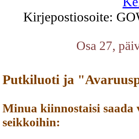
Ke
Kirjepostiosoite: G
Osa 27, päiv
Putkiluoti ja "Avaruus
Minua kiinnostaisi saada 
seikkoihin: