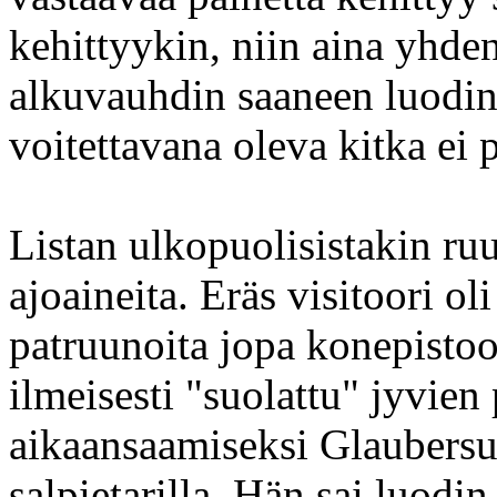
kehittyykin, niin aina yh
alkuvauhdin saaneen luodin
voitettavana oleva kitka ei
Listan ulkopuolisistakin ruu
ajoaineita. Eräs visitoori o
patruunoita jopa konepistoo
ilmeisesti "suolattu" jyvie
aikaansaamiseksi Glaubersuo
salpietarilla. Hän sai luodi