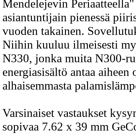
Mendelejevin Periaatteella"
asiantuntijain pienessä piir
vuoden takainen. Sovellutuk
Niihin kuuluu ilmeisesti my
N330, jonka muita N300-ruu
energiasisältö antaa aiheen
alhaisemmasta palamislämpö
Varsinaiset vastaukset kys
sopivaa 7.62 x 39 mm GeCo