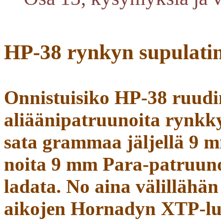
HP-38 rynkyn supulatin
Onnistuisiko HP-38 ruudi
aliäänipatruunoita rynkky
sata grammaa jäljellä 9 m
noita 9 mm Para-patruuno
ladata. No aina välillähä
aikojen Hornadyn XTP-luot