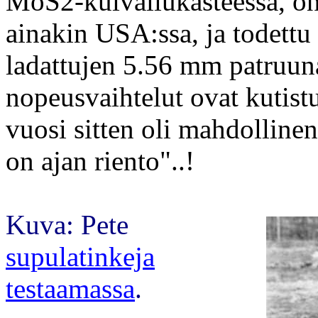
MoS2-kuivaliukasteessa, on
ainakin USA:ssa, ja todett
ladattujen 5.56 mm patruun
nopeusvaihtelut ovat kutistu
vuosi sitten oli mahdollinen
on ajan riento"..!
Kuva: Pete
supulatinkeja
testaamassa
.