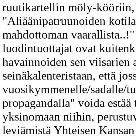
ruutikartellin möly-kööriin
"Aliäänipatruunoiden kotila
mahdottoman vaarallista..!
luodintuottajat ovat kuitenk
havainnoiden sen viisarien
seinäkalenteristaan, että jos
vuosikymmenelle/sadalle/tu
propagandalla" voida estää ti
yksinomaan niihin, perustuv
leviämistä Yhteisen Kansan 