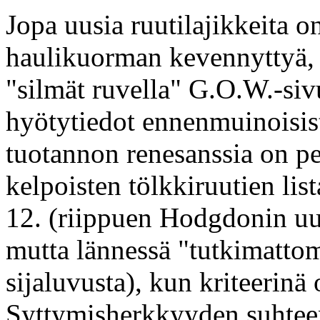
Jopa uusia ruutilajikkeita 
haulikuorman kevennyttyä, j
"silmät ruvella" G.O.W.-sivu
hyötytiedot ennenmuinoisist
tuotannon renesanssia on p
kelpoisten tölkkiruutien list
12. (riippuen Hodgdonin u
mutta lännessä "tutkimat
sijaluvusta), kun kriteerin
Syttymisherkkyyden suhteen 