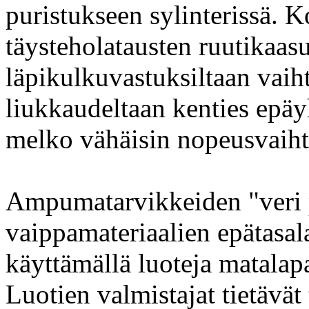
puristukseen sylinterissä. K
täysteholatausten ruutikaas
läpikulkuvastuksiltaan vaih
liukkaudeltaan kenties epä
melko vähäisin nopeusvaiht
Ampumatarvikkeiden "veri p
vaippamateriaalien epätasal
käyttämällä luoteja matalapa
Luotien valmistajat tietävät