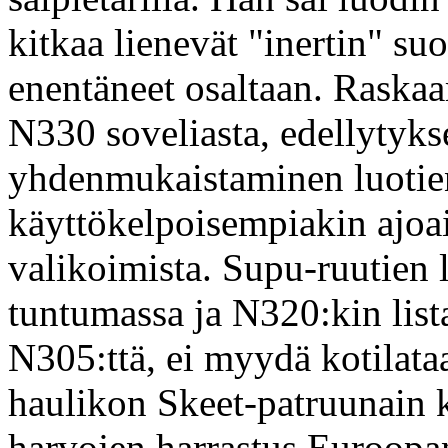
kitkaa lienevät "inertin" su
enentäneet osaltaan. Raska
N330 soveliasta, edellytyks
yhdenmukaistaminen luotien
käyttökelpoisempiakin ajoa
valikoimista. Supu-ruutien 
tuntumassa ja N320:kin lista
N305:ttä, ei myydä kotilataa
haulikon Skeet-patruunain ko
harvojen harrastus Euroopa