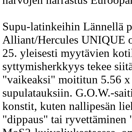
Supu-latinkeihin Lännellä p
Alliant/Hercules UNIQUE on
25. yleisesti myytävien koti
syttymisherkkyys tekee siit
"vaikeaksi" moititun 5.56 
supulatauksiin. G.O.W.-sait
konstit, kuten nallipesän lie
"dippaus" tai ryvettäminen