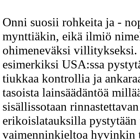
Onni suosii rohkeita ja - no
mynttiäkin, eikä ilmiö nimel
ohimeneväksi villitykseksi.
esimerkiksi USA:ssa pysty
tiukkaa kontrollia ja ankara
tasoista lainsäädäntöä millä
sisällissotaan rinnastettava
erikoislatauksilla pystytään
vaimenninkieltoa hyvinkin te