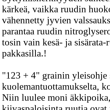
kärkeä, vaikka ruudin huoko
vähennetty jyvien valssaukse
parantaa ruudin nitroglysero
tosin vain kesä- ja sisärata-
pakkasilla.!
"123 + 4" grainin yleisohje 
kuolemantuottamukselta, kos
Niin luulee moni äkkipoika,
kiivaspaloisinta ruutia ovat