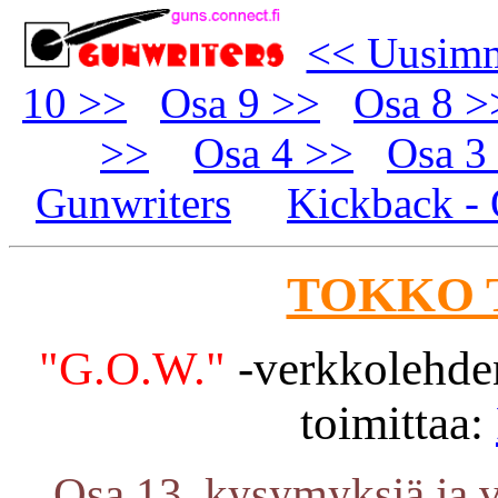
<< Uusim
10 >>
Osa 9 >>
Osa 8 >
>>
Osa 4 >>
Osa 3
Gunwriters
Kickback -
TOKKO 
"G.O.W."
-verkkolehden
toimittaa:
Osa 13, kysymyksiä ja v