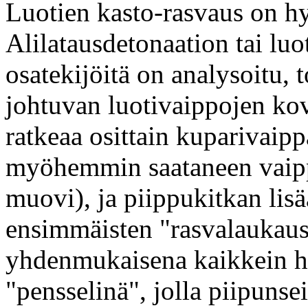
Luotien kasto-rasvaus on h
Alilatausdetonaation tai lu
osatekijöitä on analysoitu,
johtuvan luotivaippojen ko
ratkeaa osittain kuparivaip
myöhemmin saataneen vaippa
muovi), ja piippukitkan li
ensimmäisten "rasvalaukaust
yhdenmukaisena kaikkein h
"pensselinä", jolla piipunse