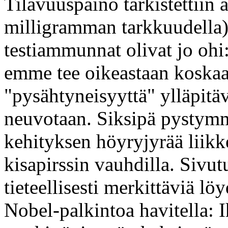
Tilavuuspaino tarkistettiin 
milligramman tarkkuudella
testiammunnat olivat jo ohi:
emme tee oikeastaan koskaa
"pysähtyneisyyttä" ylläpitäv
neuvotaan. Siksipä pystymm
kehityksen höyryjyrää liikk
kisapirssin vauhdilla. Sivu
tieteellisesti merkittäviä lö
Nobel-palkintoa havitella: 