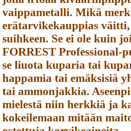
vaippametalli. Mikä merkk
erätarvikekauppias väitti,
suihkeen. Se ei ole kuin j
FORREST Professional-pu
se liuota kuparia tai kupar
happamia tai emäksisiä y
tai ammonjakkia. Aseenpi
mielestä niin herkkiä ja ka
kokeilemaan mitään maito
ostettuja korvikeaineita.