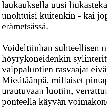
laukauksella uusi liukaste
unohtuisi kuitenkin - kai jo
erämetsässä.
Voideltiinhan suhteellisen m
höyrykoneidenkin sylinterit 
vaippaluotien rasvaajat eivä
Mietitäänpä, millaiset pinta
urautuvaan luotiin, verratt
ponteella käyvän voimakon