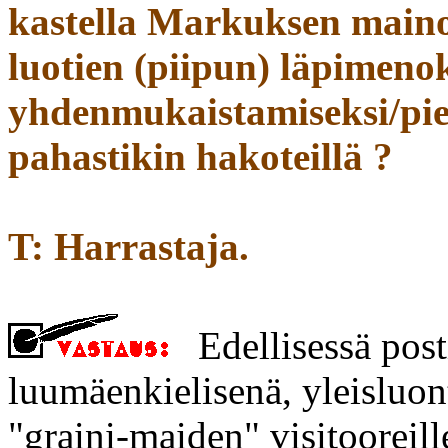
kastella Markuksen main
luotien (piipun) läpimeno
yhdenmukaistamiseksi/pie
pahastikin hakoteillä ?
T: Harrastaja.
Edellisessä posti
luumäenkielisenä, yleisluont
"graini-maiden" visitooreill