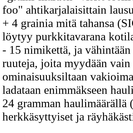
foo" ahtikarjalaisittain laus
+ 4 grainia mitä tahansa (SI
löytyy purkkitavarana kotila
- 15 nimikettä, ja vähintää
ruuteja, joita myydään vain 
ominaisuuksiltaan vakioimat
ladataan enimmäkseen hauli
24 gramman haulimäärällä (k
herkkäsyttyiset ja räyhäkäst