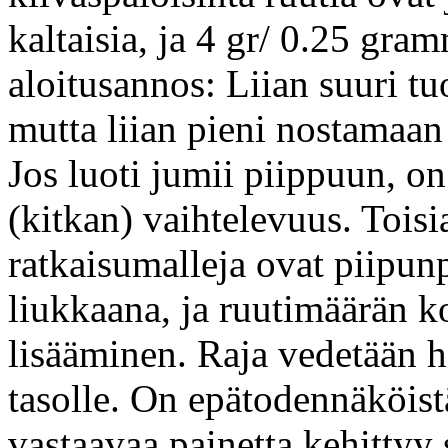
kaltaisia, ja 4 gr/ 0.25 gra
aloitusannos: Liian suuri tu
mutta liian pieni nostamaan 
Jos luoti jumii piippuun, 
(kitkan) vaihtelevuus. Tois
ratkaisumalleja ovat piipun
liukkaana, ja ruutimäärän ko
lisääminen. Raja vedetään 
tasolle. On epätodennäköistä
vastaavaa painetta kehittyy s