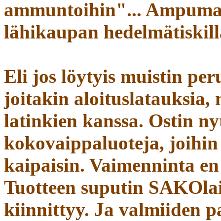
ammuntoihin"... Ampuma-a
lähikaupan hedelmätiskillä
Eli jos löytyis muistin per
joitakin aloituslatauksia,
latinkien kanssa. Ostin n
kokovaippaluoteja, joihin
kaipaisin. Vaimenninta en
Tuotteen suputin SAKOlais
kiinnittyy. Ja valmiiden p