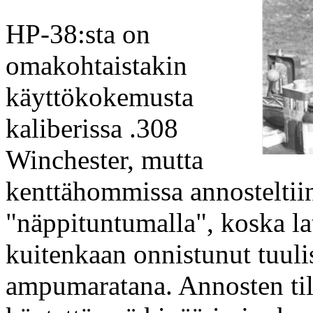
HP-38:sta on
omakohtaistakin
käyttökokemusta
kaliberissa .308
Winchester, mutta
kenttähommissa annosteltii
"näppituntumalla", koska lat
kuitenkaan onnistunut tuulis
ampumaratana. Annosten til