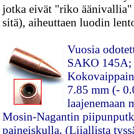
jotka eivät "riko äänivalli
sitä), aiheuttaen luodin lent
Vuosia odotet
SAKO 145A; "v
Kokovaippaine
7.85 mm (- 0.
laajenemaan 
Mosin-Nagantin piipunputk
paineiskulla. (Liiallista tyss