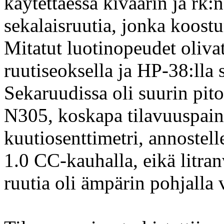
käytettäessä kiväärin ja rk
sekalaisruutia, jonka koostu
Mitatut luotinopeudet oliv
ruutiseoksella ja HP-38:lla 
Sekaruudissa oli suurin pito
N305, koskapa tilavuuspain
kuutiosenttimetri, annoste
1.0 CC-kauhalla, eikä litran
ruutia oli ämpärin pohjalla 