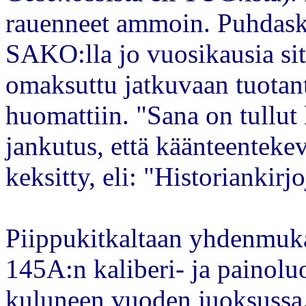
rauenneet ammoin. Puhdasku
SAKO:lla jo vuosikausia sitt
omaksuttu jatkuvaan tuotant
huomattiin. "Sana on tullut 
jankutus, että käänteenteke
keksitty, eli: "Historiankir
Piippukitkaltaan yhdenmuk
145A:n kaliberi- ja painoluo
kuluneen vuoden juoksussa.