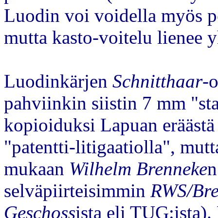
Luodin voi voidella myös p
mutta kasto-voitelu lienee y
Luodinkärjen
Schnitthaar
-o
pahviinkin siistin 7 mm "sta
kopioiduksi Lapuan eräästä 
"patentti-litigaatiolla", mu
mukaan
Wilhelm Brenneke
n
selväpiirteisimmin
RWS/Bre
Geschoss
ista eli TUG:ista).