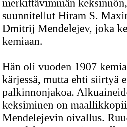
merkittävimmän keksinnön, 
suunnitellut Hiram S. Maxi
Dmitrij Mendelejev, joka ke
kemiaan.
Hän oli vuoden 1907 kemia
kärjessä, mutta ehti siirtyä
palkinnonjakoa. Alkuaineide
keksiminen on maallikkopiir
Mendelejevin oivallus. Ruu