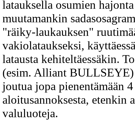
latauksella osumien hajonta 
muutamankin sadasosagram
"räiky-laukauksen" ruutimä
vakiolataukseksi, käyttäess
latausta kehiteltäessäkin. T
(esim. Alliant BULLSEYE) k
joutua jopa pienentämään 4
aloitusannoksesta, etenkin 
valuluoteja.