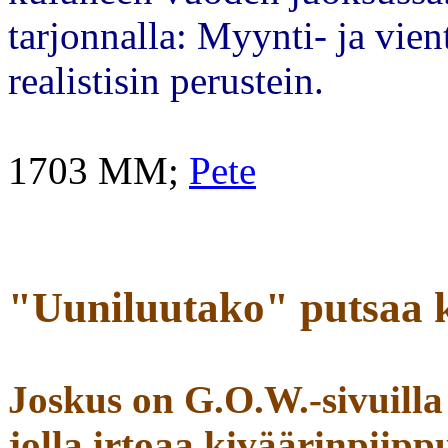
tarjonnalla: Myynti- ja vien
realistisin perustein.
1703 MM;
Pete
"Uuniluutako" putsaa k
Joskus on G.O.W.-sivuilla
jolla irtoaa kiväärinpiip